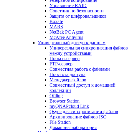
Резервное копирование
Управление RAID
Советник по безопасности
Защита от шифровальщиков
Boxafe
MARS
NetBak PC Agent
McAfee Antivirus
Универсальный доступ к данным
Универсальная синхронизация файлов
между устройствами
Прокси-сервер
FTP-сервер
Совместная работа с файлами
Простота доступа
Менеджер файлов
Совместный доступ к домашней
коллекции
Qfiling
Browser Station
myQNAPcloud Link
Qsync для синхронизации файлов
Архивирование файлов ISO
File Station
Домашняя лаборатория