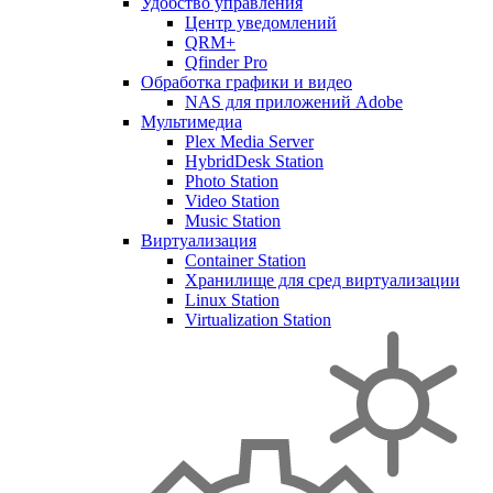
Удобство управления
Центр уведомлений
QRM+
Qfinder Pro
Обработка графики и видео
NAS для приложений Adobe
Мультимедиа
Plex Media Server
HybridDesk Station
Photo Station
Video Station
Music Station
Виртуализация
Container Station
Хранилище для сред виртуализации
Linux Station
Virtualization Station