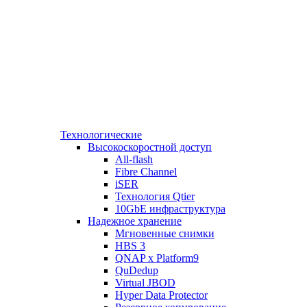
Технологические
Высокоскоростной доступ
All-flash
Fibre Channel
iSER
Технология Qtier
10GbE инфраструктура
Надежное хранение
Мгновенные снимки
HBS 3
QNAP x Platform9
QuDedup
Virtual JBOD
Hyper Data Protector