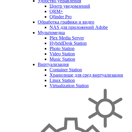
Удобство управления
Центр уведомлений
QRM+
Qfinder Pro
Обработка графики и видео
NAS для приложений Adobe
Мультимедиа
Plex Media Server
HybridDesk Station
Photo Station
Video Station
Music Station
Виртуализация
Container Station
Хранилище для сред виртуализации
Linux Station
Virtualization Station