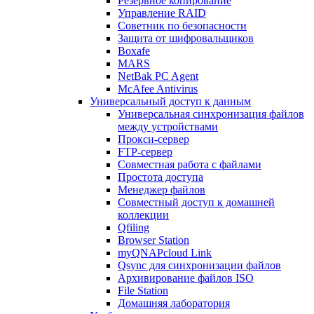
Резервное копирование
Управление RAID
Советник по безопасности
Защита от шифровальщиков
Boxafe
MARS
NetBak PC Agent
McAfee Antivirus
Универсальный доступ к данным
Универсальная синхронизация файлов
между устройствами
Прокси-сервер
FTP-сервер
Совместная работа с файлами
Простота доступа
Менеджер файлов
Совместный доступ к домашней
коллекции
Qfiling
Browser Station
myQNAPcloud Link
Qsync для синхронизации файлов
Архивирование файлов ISO
File Station
Домашняя лаборатория