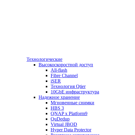
Технологические
Высокоскоростной доступ
All-flash
Fibre Channel
iSER
Технология Qtier
10GbE инфраструктура
Надежное хранение
Мгновенные снимки
HBS 3
QNAP x Platform9
QuDedup
Virtual JBOD
Hyper Data Protector