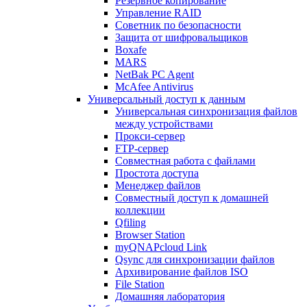
Резервное копирование
Управление RAID
Советник по безопасности
Защита от шифровальщиков
Boxafe
MARS
NetBak PC Agent
McAfee Antivirus
Универсальный доступ к данным
Универсальная синхронизация файлов
между устройствами
Прокси-сервер
FTP-сервер
Совместная работа с файлами
Простота доступа
Менеджер файлов
Совместный доступ к домашней
коллекции
Qfiling
Browser Station
myQNAPcloud Link
Qsync для синхронизации файлов
Архивирование файлов ISO
File Station
Домашняя лаборатория