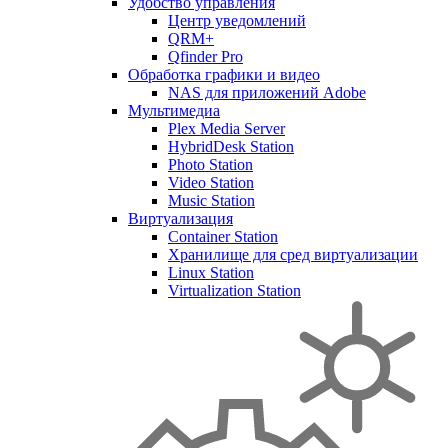
Удобство управления
Центр уведомлений
QRM+
Qfinder Pro
Обработка графики и видео
NAS для приложений Adobe
Мультимедиа
Plex Media Server
HybridDesk Station
Photo Station
Video Station
Music Station
Виртуализация
Container Station
Хранилище для сред виртуализации
Linux Station
Virtualization Station