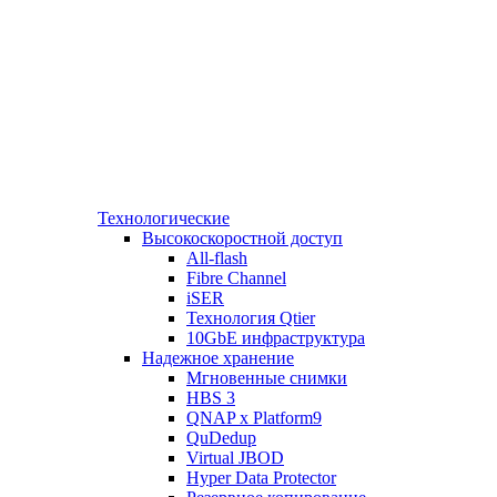
Технологические
Высокоскоростной доступ
All-flash
Fibre Channel
iSER
Технология Qtier
10GbE инфраструктура
Надежное хранение
Мгновенные снимки
HBS 3
QNAP x Platform9
QuDedup
Virtual JBOD
Hyper Data Protector