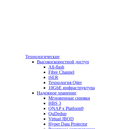
Технологические
Высокоскоростной доступ
All-flash
Fibre Channel
iSER
Технология Qtier
10GbE инфраструктура
Надежное хранение
Мгновенные снимки
HBS 3
QNAP x Platform9
QuDedup
Virtual JBOD
Hyper Data Protector