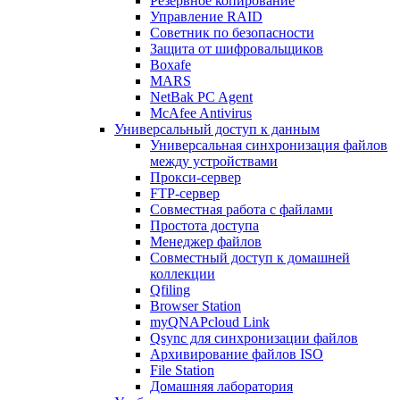
Резервное копирование
Управление RAID
Советник по безопасности
Защита от шифровальщиков
Boxafe
MARS
NetBak PC Agent
McAfee Antivirus
Универсальный доступ к данным
Универсальная синхронизация файлов
между устройствами
Прокси-сервер
FTP-сервер
Совместная работа с файлами
Простота доступа
Менеджер файлов
Совместный доступ к домашней
коллекции
Qfiling
Browser Station
myQNAPcloud Link
Qsync для синхронизации файлов
Архивирование файлов ISO
File Station
Домашняя лаборатория