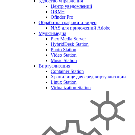
Удобство управления
Центр уведомлений
QRM+
Qfinder Pro
Обработка графики и видео
NAS для приложений Adobe
Мультимедиа
Plex Media Server
HybridDesk Station
Photo Station
Video Station
Music Station
Виртуализация
Container Station
Хранилище для сред виртуализации
Linux Station
Virtualization Station