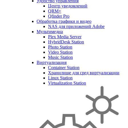
Удобство управления
Центр уведомлений
QRM+
Qfinder Pro
Обработка графики и видео
NAS для приложений Adobe
Мультимедиа
Plex Media Server
HybridDesk Station
Photo Station
Video Station
Music Station
Виртуализация
Container Station
Хранилище для сред виртуализации
Linux Station
Virtualization Station