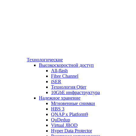
Технологические
Высокоскоростной доступ
All-flash
Fibre Channel
iSER
Технология Qtier
10GbE инфраструктура
Надежное хранение
Мгновенные снимки
HBS 3
QNAP x Platform9
QuDedup
Virtual JBOD
Hyper Data Protector