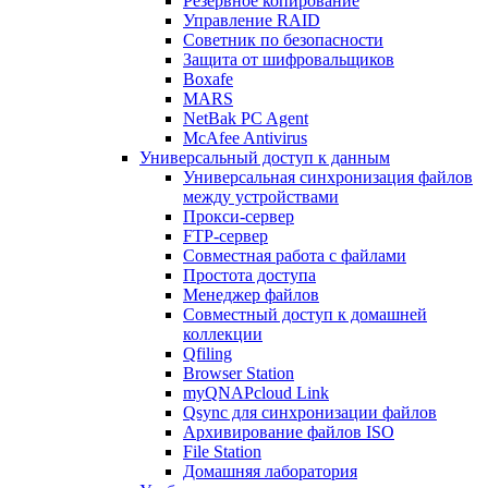
Резервное копирование
Управление RAID
Советник по безопасности
Защита от шифровальщиков
Boxafe
MARS
NetBak PC Agent
McAfee Antivirus
Универсальный доступ к данным
Универсальная синхронизация файлов
между устройствами
Прокси-сервер
FTP-сервер
Совместная работа с файлами
Простота доступа
Менеджер файлов
Совместный доступ к домашней
коллекции
Qfiling
Browser Station
myQNAPcloud Link
Qsync для синхронизации файлов
Архивирование файлов ISO
File Station
Домашняя лаборатория