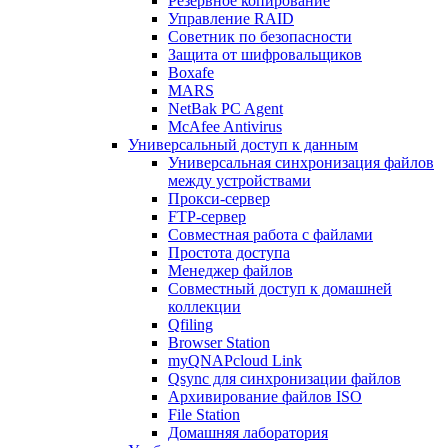
Резервное копирование
Управление RAID
Советник по безопасности
Защита от шифровальщиков
Boxafe
MARS
NetBak PC Agent
McAfee Antivirus
Универсальный доступ к данным
Универсальная синхронизация файлов
между устройствами
Прокси-сервер
FTP-сервер
Совместная работа с файлами
Простота доступа
Менеджер файлов
Совместный доступ к домашней
коллекции
Qfiling
Browser Station
myQNAPcloud Link
Qsync для синхронизации файлов
Архивирование файлов ISO
File Station
Домашняя лаборатория