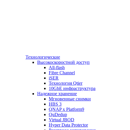
Технологические
Высокоскоростной доступ
All-flash
Fibre Channel
iSER
Технология Qtier
10GbE инфраструктура
Надежное хранение
Мгновенные снимки
HBS 3
QNAP x Platform9
QuDedup
Virtual JBOD
Hyper Data Protector