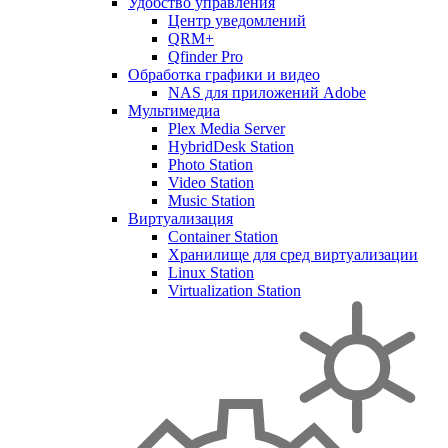
Удобство управления
Центр уведомлений
QRM+
Qfinder Pro
Обработка графики и видео
NAS для приложений Adobe
Мультимедиа
Plex Media Server
HybridDesk Station
Photo Station
Video Station
Music Station
Виртуализация
Container Station
Хранилище для сред виртуализации
Linux Station
Virtualization Station