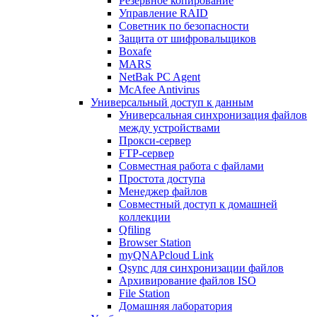
Резервное копирование
Управление RAID
Советник по безопасности
Защита от шифровальщиков
Boxafe
MARS
NetBak PC Agent
McAfee Antivirus
Универсальный доступ к данным
Универсальная синхронизация файлов
между устройствами
Прокси-сервер
FTP-сервер
Совместная работа с файлами
Простота доступа
Менеджер файлов
Совместный доступ к домашней
коллекции
Qfiling
Browser Station
myQNAPcloud Link
Qsync для синхронизации файлов
Архивирование файлов ISO
File Station
Домашняя лаборатория