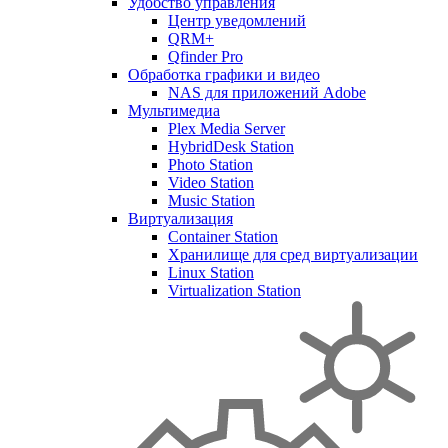
Удобство управления
Центр уведомлений
QRM+
Qfinder Pro
Обработка графики и видео
NAS для приложений Adobe
Мультимедиа
Plex Media Server
HybridDesk Station
Photo Station
Video Station
Music Station
Виртуализация
Container Station
Хранилище для сред виртуализации
Linux Station
Virtualization Station