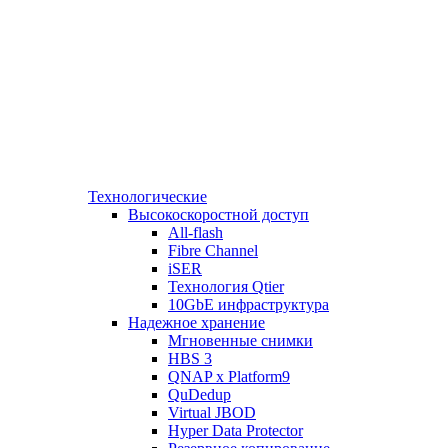
Технологические
Высокоскоростной доступ
All-flash
Fibre Channel
iSER
Технология Qtier
10GbE инфраструктура
Надежное хранение
Мгновенные снимки
HBS 3
QNAP x Platform9
QuDedup
Virtual JBOD
Hyper Data Protector