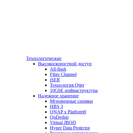
Технологические
Высокоскоростной доступ
All-flash
Fibre Channel
iSER
Технология Qtier
10GbE инфраструктура
Надежное хранение
Мгновенные снимки
HBS 3
QNAP x Platform9
QuDedup
Virtual JBOD
Hyper Data Protector