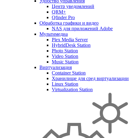
Удобство управления
Центр уведомлений
QRM+
Qfinder Pro
Обработка графики и видео
NAS для приложений Adobe
Мультимедиа
Plex Media Server
HybridDesk Station
Photo Station
Video Station
Music Station
Виртуализация
Container Station
Хранилище для сред виртуализации
Linux Station
Virtualization Station