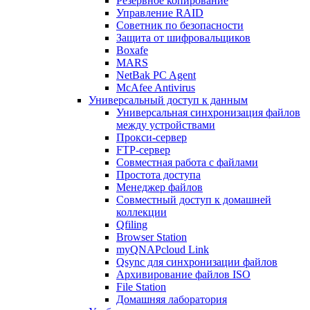
Резервное копирование
Управление RAID
Советник по безопасности
Защита от шифровальщиков
Boxafe
MARS
NetBak PC Agent
McAfee Antivirus
Универсальный доступ к данным
Универсальная синхронизация файлов
между устройствами
Прокси-сервер
FTP-сервер
Совместная работа с файлами
Простота доступа
Менеджер файлов
Совместный доступ к домашней
коллекции
Qfiling
Browser Station
myQNAPcloud Link
Qsync для синхронизации файлов
Архивирование файлов ISO
File Station
Домашняя лаборатория