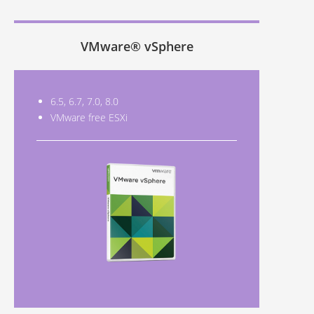
VMware® vSphere
6.5, 6.7, 7.0, 8.0
VMware free ESXi