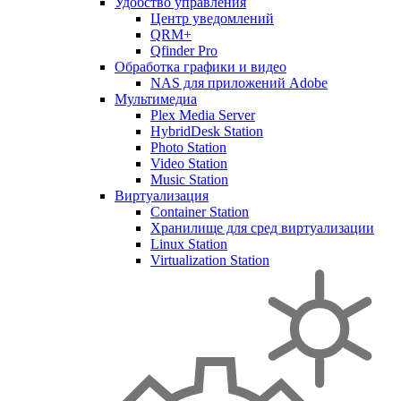
Удобство управления
Центр уведомлений
QRM+
Qfinder Pro
Обработка графики и видео
NAS для приложений Adobe
Мультимедиа
Plex Media Server
HybridDesk Station
Photo Station
Video Station
Music Station
Виртуализация
Container Station
Хранилище для сред виртуализации
Linux Station
Virtualization Station