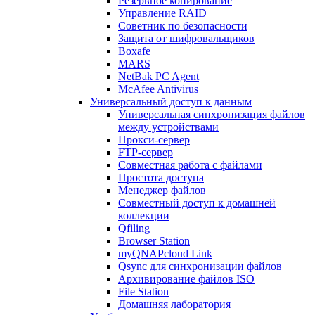
Резервное копирование
Управление RAID
Советник по безопасности
Защита от шифровальщиков
Boxafe
MARS
NetBak PC Agent
McAfee Antivirus
Универсальный доступ к данным
Универсальная синхронизация файлов
между устройствами
Прокси-сервер
FTP-сервер
Совместная работа с файлами
Простота доступа
Менеджер файлов
Совместный доступ к домашней
коллекции
Qfiling
Browser Station
myQNAPcloud Link
Qsync для синхронизации файлов
Архивирование файлов ISO
File Station
Домашняя лаборатория