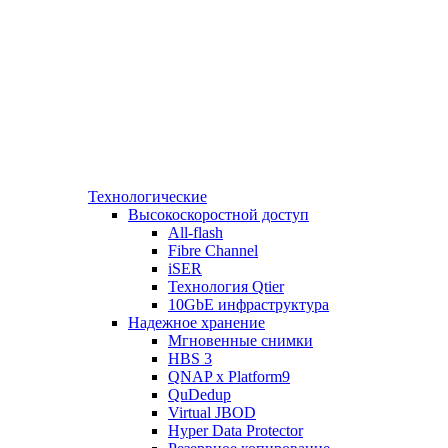
Технологические
Высокоскоростной доступ
All-flash
Fibre Channel
iSER
Технология Qtier
10GbE инфраструктура
Надежное хранение
Мгновенные снимки
HBS 3
QNAP x Platform9
QuDedup
Virtual JBOD
Hyper Data Protector