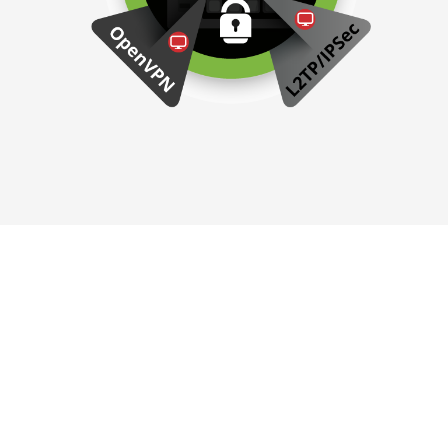
Разгонитесь до 10 Гбит/c
Работайте с большими файлами, видеопотоками 4К или
8К и архивами объемами в десятки терабайт на
скорости 10 Гбит/c. QNAP предлагает сетевые
накопители, коммутаторы, карты и адаптеры-
переходники для создания 10-гигабитной
инфраструктуры.