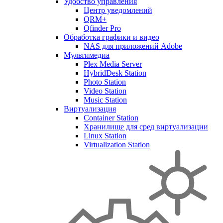
Удобство управления
Центр уведомлений
QRM+
Qfinder Pro
Обработка графики и видео
NAS для приложений Adobe
Мультимедиа
Plex Media Server
HybridDesk Station
Photo Station
Video Station
Music Station
Виртуализация
Container Station
Хранилище для сред виртуализации
Linux Station
Virtualization Station