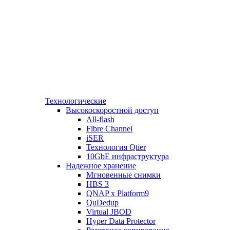
Технологические
Высокоскоростной доступ
All-flash
Fibre Channel
iSER
Технология Qtier
10GbE инфраструктура
Надежное хранение
Мгновенные снимки
HBS 3
QNAP x Platform9
QuDedup
Virtual JBOD
Hyper Data Protector