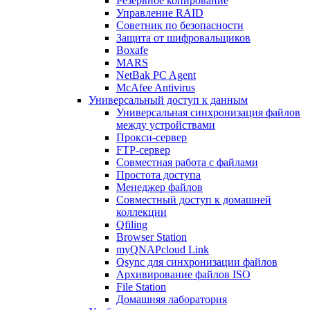
Резервное копирование
Управление RAID
Советник по безопасности
Защита от шифровальщиков
Boxafe
MARS
NetBak PC Agent
McAfee Antivirus
Универсальный доступ к данным
Универсальная синхронизация файлов
между устройствами
Прокси-сервер
FTP-сервер
Совместная работа с файлами
Простота доступа
Менеджер файлов
Совместный доступ к домашней
коллекции
Qfiling
Browser Station
myQNAPcloud Link
Qsync для синхронизации файлов
Архивирование файлов ISO
File Station
Домашняя лаборатория