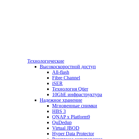
Технологические
Высокоскоростной доступ
All-flash
Fibre Channel
iSER
Технология Qtier
10GbE инфраструктура
Надежное хранение
Мгновенные снимки
HBS 3
QNAP x Platform9
QuDedup
Virtual JBOD
Hyper Data Protector