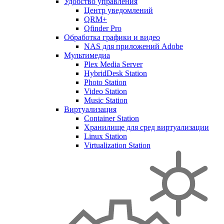
Удобство управления
Центр уведомлений
QRM+
Qfinder Pro
Обработка графики и видео
NAS для приложений Adobe
Мультимедиа
Plex Media Server
HybridDesk Station
Photo Station
Video Station
Music Station
Виртуализация
Container Station
Хранилище для сред виртуализации
Linux Station
Virtualization Station