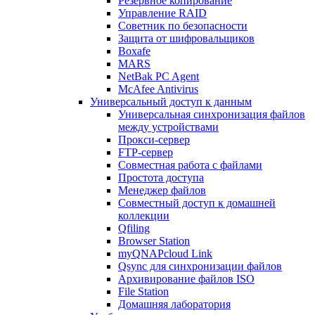
Резервное копирование
Управление RAID
Советник по безопасности
Защита от шифровальщиков
Boxafe
MARS
NetBak PC Agent
McAfee Antivirus
Универсальный доступ к данным
Универсальная синхронизация файлов
между устройствами
Прокси-сервер
FTP-сервер
Совместная работа с файлами
Простота доступа
Менеджер файлов
Совместный доступ к домашней
коллекции
Qfiling
Browser Station
myQNAPcloud Link
Qsync для синхронизации файлов
Архивирование файлов ISO
File Station
Домашняя лаборатория