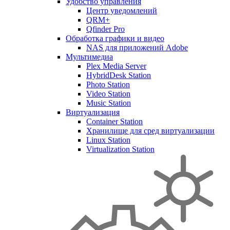
Удобство управления
Центр уведомлений
QRM+
Qfinder Pro
Обработка графики и видео
NAS для приложений Adobe
Мультимедиа
Plex Media Server
HybridDesk Station
Photo Station
Video Station
Music Station
Виртуализация
Container Station
Хранилище для сред виртуализации
Linux Station
Virtualization Station