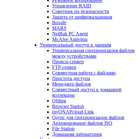
Резервное копирование
Управление RAID
Советник по безопасности
Защита от шифровальщиков
Boxafe
MARS
NetBak PC Agent
McAfee Antivirus
Универсальный доступ к данным
Универсальная синхронизация файлов
между устройствами
Прокси-сервер
FTP-сервер
Совместная работа с файлами
Простота доступа
Менеджер файлов
Совместный доступ к домашней
коллекции
Qfiling
Browser Station
myQNAPcloud Link
Qsync для синхронизации файлов
Архивирование файлов ISO
File Station
Домашняя лаборатория