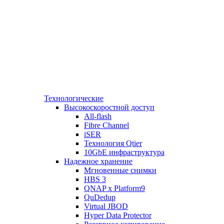
Технологические
Высокоскоростной доступ
All-flash
Fibre Channel
iSER
Технология Qtier
10GbE инфраструктура
Надежное хранение
Мгновенные снимки
HBS 3
QNAP x Platform9
QuDedup
Virtual JBOD
Hyper Data Protector