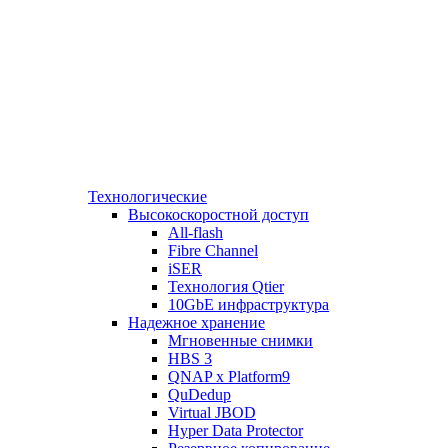
Технологические
Высокоскоростной доступ
All-flash
Fibre Channel
iSER
Технология Qtier
10GbE инфраструктура
Надежное хранение
Мгновенные снимки
HBS 3
QNAP x Platform9
QuDedup
Virtual JBOD
Hyper Data Protector