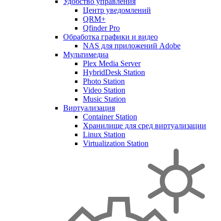
Удобство управления
Центр уведомлений
QRM+
Qfinder Pro
Обработка графики и видео
NAS для приложений Adobe
Мультимедиа
Plex Media Server
HybridDesk Station
Photo Station
Video Station
Music Station
Виртуализация
Container Station
Хранилище для сред виртуализации
Linux Station
Virtualization Station