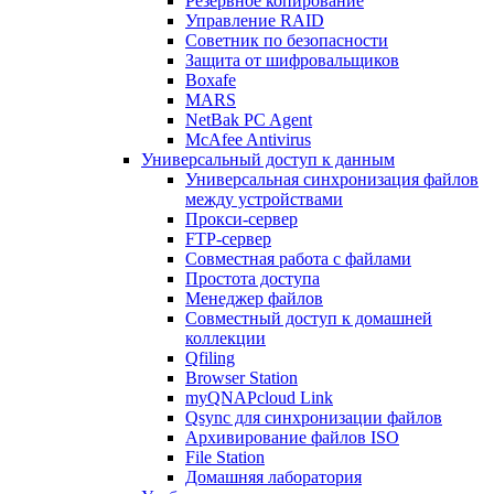
Резервное копирование
Управление RAID
Советник по безопасности
Защита от шифровальщиков
Boxafe
MARS
NetBak PC Agent
McAfee Antivirus
Универсальный доступ к данным
Универсальная синхронизация файлов
между устройствами
Прокси-сервер
FTP-сервер
Совместная работа с файлами
Простота доступа
Менеджер файлов
Совместный доступ к домашней
коллекции
Qfiling
Browser Station
myQNAPcloud Link
Qsync для синхронизации файлов
Архивирование файлов ISO
File Station
Домашняя лаборатория