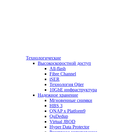
Технологические
Высокоскоростной доступ
All-flash
Fibre Channel
iSER
Технология Qtier
10GbE инфраструктура
Надежное хранение
Мгновенные снимки
HBS 3
QNAP x Platform9
QuDedup
Virtual JBOD
Hyper Data Protector