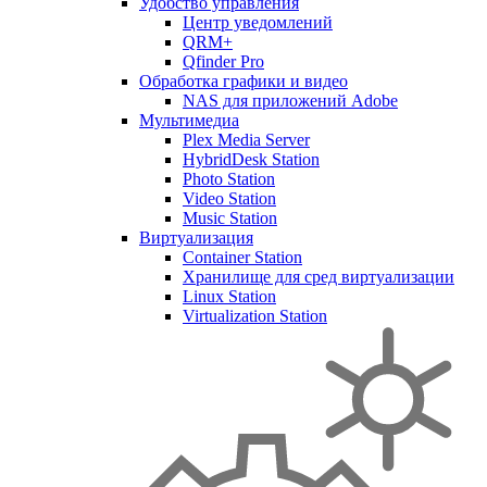
Удобство управления
Центр уведомлений
QRM+
Qfinder Pro
Обработка графики и видео
NAS для приложений Adobe
Мультимедиа
Plex Media Server
HybridDesk Station
Photo Station
Video Station
Music Station
Виртуализация
Container Station
Хранилище для сред виртуализации
Linux Station
Virtualization Station