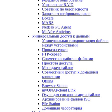
Резервное копирование
Управление RAID
Советник по безопасности
Защита от шифровальщиков
Boxafe
MARS
NetBak PC Agent
McAfee Antivirus
Универсальный доступ к данным
Универсальная синхронизация файлов
между устройствами
Прокси-сервер
FTP-сервер
Совместная работа с файлами
Простота доступа
Менеджер файлов
Совместный доступ к домашней
коллекции
Qfiling
Browser Station
myQNAPcloud Link
Qsync для синхронизации файлов
Архивирование файлов ISO
File Station
Домашняя лаборатория