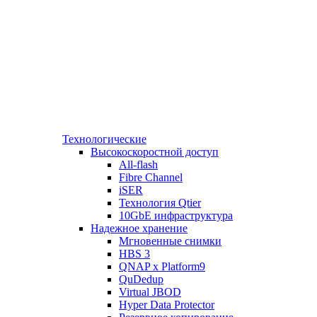
Технологические
Высокоскоростной доступ
All-flash
Fibre Channel
iSER
Технология Qtier
10GbE инфраструктура
Надежное хранение
Мгновенные снимки
HBS 3
QNAP x Platform9
QuDedup
Virtual JBOD
Hyper Data Protector