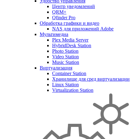
Удобство управления
Центр уведомлений
QRM+
Qfinder Pro
Обработка графики и видео
NAS для приложений Adobe
Мультимедиа
Plex Media Server
HybridDesk Station
Photo Station
Video Station
Music Station
Виртуализация
Container Station
Хранилище для сред виртуализации
Linux Station
Virtualization Station