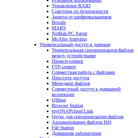
Резервное копирование
Управление RAID
Советник по безопасности
Защита от шифровальщиков
Boxafe
MARS
NetBak PC Agent
McAfee Antivirus
Универсальный доступ к данным
Универсальная синхронизация файлов
между устройствами
Прокси-сервер
FTP-сервер
Совместная работа с файлами
Простота доступа
Менеджер файлов
Совместный доступ к домашней
коллекции
Qfiling
Browser Station
myQNAPcloud Link
Qsync для синхронизации файлов
Архивирование файлов ISO
File Station
Домашняя лаборатория