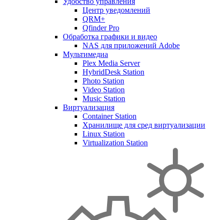
Удобство управления
Центр уведомлений
QRM+
Qfinder Pro
Обработка графики и видео
NAS для приложений Adobe
Мультимедиа
Plex Media Server
HybridDesk Station
Photo Station
Video Station
Music Station
Виртуализация
Container Station
Хранилище для сред виртуализации
Linux Station
Virtualization Station