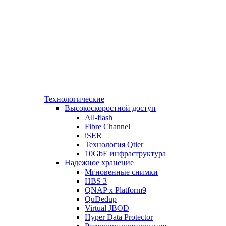
Технологические
Высокоскоростной доступ
All-flash
Fibre Channel
iSER
Технология Qtier
10GbE инфраструктура
Надежное хранение
Мгновенные снимки
HBS 3
QNAP x Platform9
QuDedup
Virtual JBOD
Hyper Data Protector