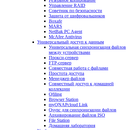
Резервное копирование
Управление RAID
Советник по безопасности
Защита от шифровальщиков
Boxafe
MARS
NetBak PC Agent
McAfee Antivirus
Универсальный доступ к данным
Универсальная синхронизация файлов
между устройствами
Прокси-сервер
FTP-сервер
Совместная работа с файлами
Простота доступа
Менеджер файлов
Совместный доступ к домашней
коллекции
Qfiling
Browser Station
myQNAPcloud Link
Qsync для синхронизации файлов
Архивирование файлов ISO
File Station
Домашняя лаборатория