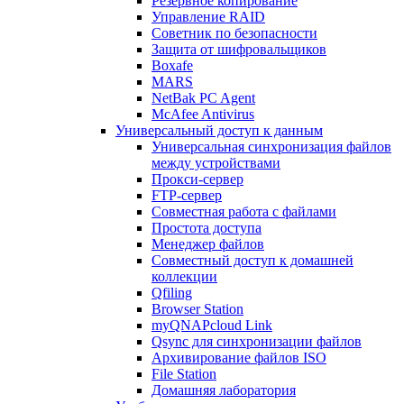
Резервное копирование
Управление RAID
Советник по безопасности
Защита от шифровальщиков
Boxafe
MARS
NetBak PC Agent
McAfee Antivirus
Универсальный доступ к данным
Универсальная синхронизация файлов
между устройствами
Прокси-сервер
FTP-сервер
Совместная работа с файлами
Простота доступа
Менеджер файлов
Совместный доступ к домашней
коллекции
Qfiling
Browser Station
myQNAPcloud Link
Qsync для синхронизации файлов
Архивирование файлов ISO
File Station
Домашняя лаборатория