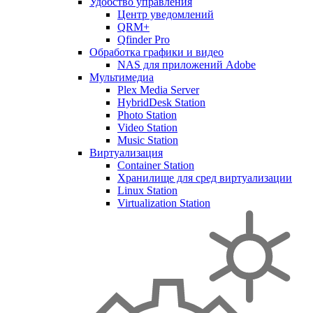
Удобство управления
Центр уведомлений
QRM+
Qfinder Pro
Обработка графики и видео
NAS для приложений Adobe
Мультимедиа
Plex Media Server
HybridDesk Station
Photo Station
Video Station
Music Station
Виртуализация
Container Station
Хранилище для сред виртуализации
Linux Station
Virtualization Station