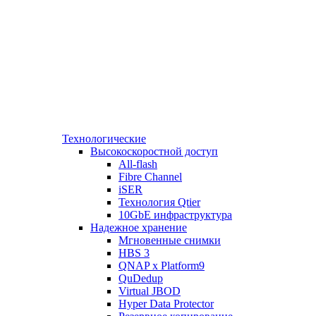
Технологические
Высокоскоростной доступ
All-flash
Fibre Channel
iSER
Технология Qtier
10GbE инфраструктура
Надежное хранение
Мгновенные снимки
HBS 3
QNAP x Platform9
QuDedup
Virtual JBOD
Hyper Data Protector