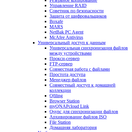
Резервное копирование
Управление RAID
Советник по безопасности
Защита от шифровальщиков
Boxafe
MARS
NetBak PC Agent
McAfee Antivirus
Универсальный доступ к данным
Универсальная синхронизация файлов
между устройствами
Прокси-сервер
FTP-сервер
Совместная работа с файлами
Простота доступа
Менеджер файлов
Совместный доступ к домашней
коллекции
Qfiling
Browser Station
myQNAPcloud Link
Qsync для синхронизации файлов
Архивирование файлов ISO
File Station
Домашняя лаборатория