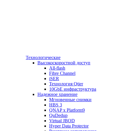
Технологические
Высокоскоростной доступ
All-flash
Fibre Channel
iSER
Технология Qtier
10GbE инфраструктура
Надежное хранение
Мгновенные снимки
HBS 3
QNAP x Platform9
QuDedup
Virtual JBOD
Hyper Data Protector