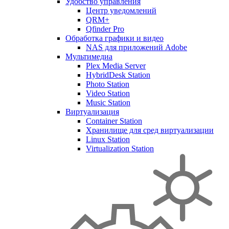
Удобство управления
Центр уведомлений
QRM+
Qfinder Pro
Обработка графики и видео
NAS для приложений Adobe
Мультимедиа
Plex Media Server
HybridDesk Station
Photo Station
Video Station
Music Station
Виртуализация
Container Station
Хранилище для сред виртуализации
Linux Station
Virtualization Station