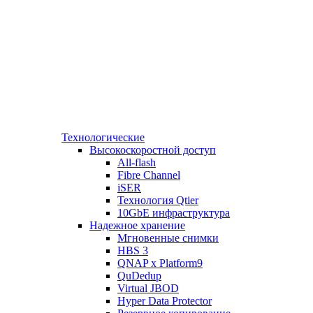
Технологические
Высокоскоростной доступ
All-flash
Fibre Channel
iSER
Технология Qtier
10GbE инфраструктура
Надежное хранение
Мгновенные снимки
HBS 3
QNAP x Platform9
QuDedup
Virtual JBOD
Hyper Data Protector