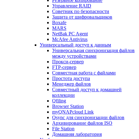
Резервное копирование
Управление RAID
Советник по безопасности
Защита от шифровальщиков
Boxafe
MARS
NetBak PC Agent
McAfee Antivirus
Универсальный доступ к данным
Универсальная синхронизация файлов
между устройствами
Прокси-сервер
FTP-сервер
Совместная работа с файлами
Простота доступа
Менеджер файлов
Совместный доступ к домашней
коллекции
Qfiling
Browser Station
myQNAPcloud Link
Qsync для синхронизации файлов
Архивирование файлов ISO
File Station
Домашняя лаборатория