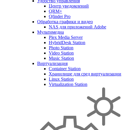
Удобство управления
Центр уведомлений
QRM+
Qfinder Pro
Обработка графики и видео
NAS для приложений Adobe
Мультимедиа
Plex Media Server
HybridDesk Station
Photo Station
Video Station
Music Station
Виртуализация
Container Station
Хранилище для сред виртуализации
Linux Station
Virtualization Station