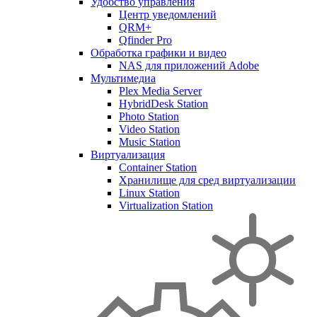
Удобство управления
Центр уведомлений
QRM+
Qfinder Pro
Обработка графики и видео
NAS для приложений Adobe
Мультимедиа
Plex Media Server
HybridDesk Station
Photo Station
Video Station
Music Station
Виртуализация
Container Station
Хранилище для сред виртуализации
Linux Station
Virtualization Station