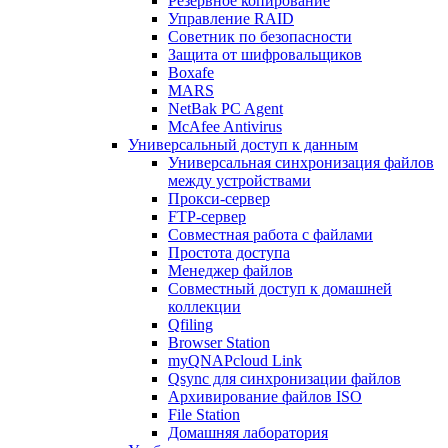
Резервное копирование
Управление RAID
Советник по безопасности
Защита от шифровальщиков
Boxafe
MARS
NetBak PC Agent
McAfee Antivirus
Универсальный доступ к данным
Универсальная синхронизация файлов
между устройствами
Прокси-сервер
FTP-сервер
Совместная работа с файлами
Простота доступа
Менеджер файлов
Совместный доступ к домашней
коллекции
Qfiling
Browser Station
myQNAPcloud Link
Qsync для синхронизации файлов
Архивирование файлов ISO
File Station
Домашняя лаборатория