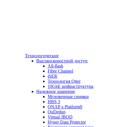
Технологические
Высокоскоростной доступ
All-flash
Fibre Channel
iSER
Технология Qtier
10GbE инфраструктура
Надежное хранение
Мгновенные снимки
HBS 3
QNAP x Platform9
QuDedup
Virtual JBOD
Hyper Data Protector