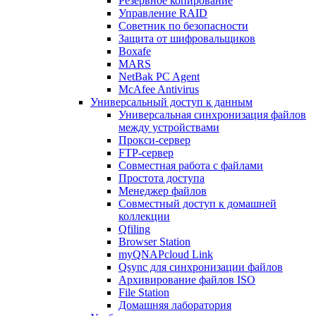
Резервное копирование
Управление RAID
Советник по безопасности
Защита от шифровальщиков
Boxafe
MARS
NetBak PC Agent
McAfee Antivirus
Универсальный доступ к данным
Универсальная синхронизация файлов
между устройствами
Прокси-сервер
FTP-сервер
Совместная работа с файлами
Простота доступа
Менеджер файлов
Совместный доступ к домашней
коллекции
Qfiling
Browser Station
myQNAPcloud Link
Qsync для синхронизации файлов
Архивирование файлов ISO
File Station
Домашняя лаборатория