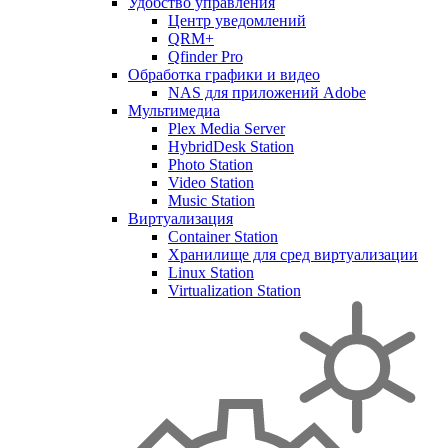
Удобство управления
Центр уведомлений
QRM+
Qfinder Pro
Обработка графики и видео
NAS для приложений Adobe
Мультимедиа
Plex Media Server
HybridDesk Station
Photo Station
Video Station
Music Station
Виртуализация
Container Station
Хранилище для сред виртуализации
Linux Station
Virtualization Station