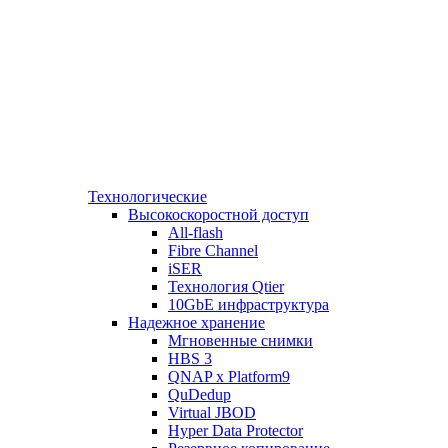
Технологические
Высокоскоростной доступ
All-flash
Fibre Channel
iSER
Технология Qtier
10GbE инфраструктура
Надежное хранение
Мгновенные снимки
HBS 3
QNAP x Platform9
QuDedup
Virtual JBOD
Hyper Data Protector