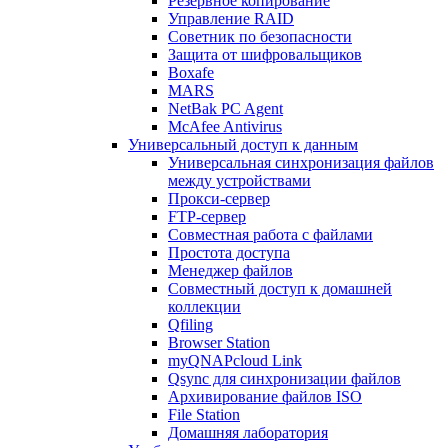
Резервное копирование
Управление RAID
Советник по безопасности
Защита от шифровальщиков
Boxafe
MARS
NetBak PC Agent
McAfee Antivirus
Универсальный доступ к данным
Универсальная синхронизация файлов
между устройствами
Прокси-сервер
FTP-сервер
Совместная работа с файлами
Простота доступа
Менеджер файлов
Совместный доступ к домашней
коллекции
Qfiling
Browser Station
myQNAPcloud Link
Qsync для синхронизации файлов
Архивирование файлов ISO
File Station
Домашняя лаборатория