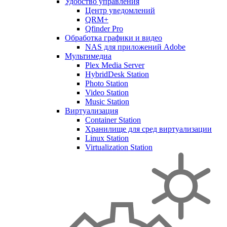
Удобство управления
Центр уведомлений
QRM+
Qfinder Pro
Обработка графики и видео
NAS для приложений Adobe
Мультимедиа
Plex Media Server
HybridDesk Station
Photo Station
Video Station
Music Station
Виртуализация
Container Station
Хранилище для сред виртуализации
Linux Station
Virtualization Station