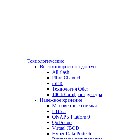
Технологические
Высокоскоростной доступ
All-flash
Fibre Channel
iSER
Технология Qtier
10GbE инфраструктура
Надежное хранение
Мгновенные снимки
HBS 3
QNAP x Platform9
QuDedup
Virtual JBOD
Hyper Data Protector