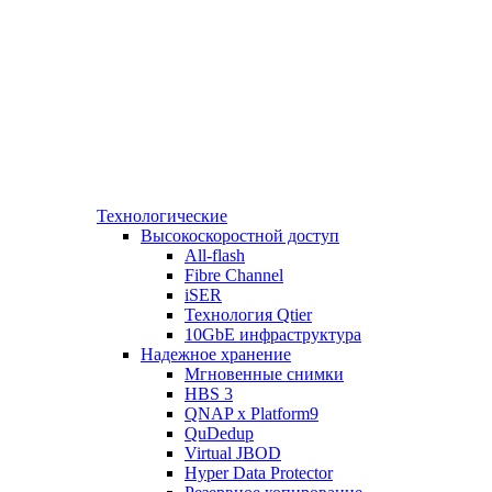
Технологические
Высокоскоростной доступ
All-flash
Fibre Channel
iSER
Технология Qtier
10GbE инфраструктура
Надежное хранение
Мгновенные снимки
HBS 3
QNAP x Platform9
QuDedup
Virtual JBOD
Hyper Data Protector