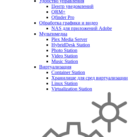
Удобство управления
Центр уведомлений
QRM+
Qfinder Pro
Обработка графики и видео
NAS для приложений Adobe
Мультимедиа
Plex Media Server
HybridDesk Station
Photo Station
Video Station
Music Station
Виртуализация
Container Station
Хранилище для сред виртуализации
Linux Station
Virtualization Station