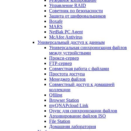
Резервное копирование
Управление RAID
Советник по безопасности
Защита от шифровальщиков
Boxafe
MARS
NetBak PC Agent
McAfee Antivirus
Универсальный доступ к данным
Универсальная синхронизация файлов
между устройствами
Прокси-сервер
FTP-сервер
Совместная работа с файлами
Простота доступа
Менеджер файлов
Совместный доступ к домашней
коллекции
Qfiling
Browser Station
myQNAPcloud Link
Qsync для синхронизации файлов
Архивирование файлов ISO
File Station
Домашняя лаборатория