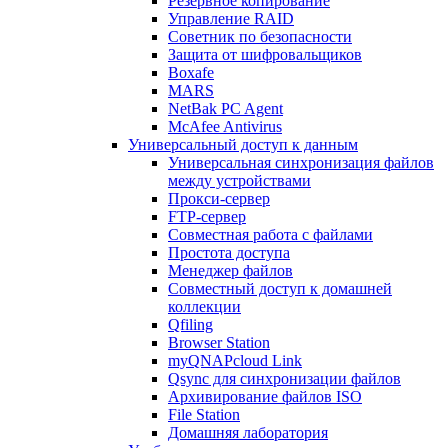
Резервное копирование
Управление RAID
Советник по безопасности
Защита от шифровальщиков
Boxafe
MARS
NetBak PC Agent
McAfee Antivirus
Универсальный доступ к данным
Универсальная синхронизация файлов
между устройствами
Прокси-сервер
FTP-сервер
Совместная работа с файлами
Простота доступа
Менеджер файлов
Совместный доступ к домашней
коллекции
Qfiling
Browser Station
myQNAPcloud Link
Qsync для синхронизации файлов
Архивирование файлов ISO
File Station
Домашняя лаборатория