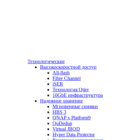
Технологические
Высокоскоростной доступ
All-flash
Fibre Channel
iSER
Технология Qtier
10GbE инфраструктура
Надежное хранение
Мгновенные снимки
HBS 3
QNAP x Platform9
QuDedup
Virtual JBOD
Hyper Data Protector