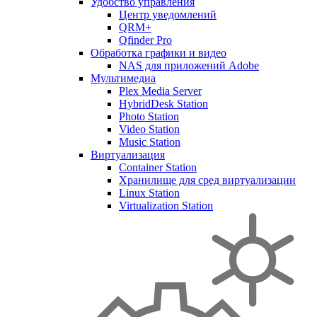
Удобство управления
Центр уведомлений
QRM+
Qfinder Pro
Обработка графики и видео
NAS для приложений Adobe
Мультимедиа
Plex Media Server
HybridDesk Station
Photo Station
Video Station
Music Station
Виртуализация
Container Station
Хранилище для сред виртуализации
Linux Station
Virtualization Station