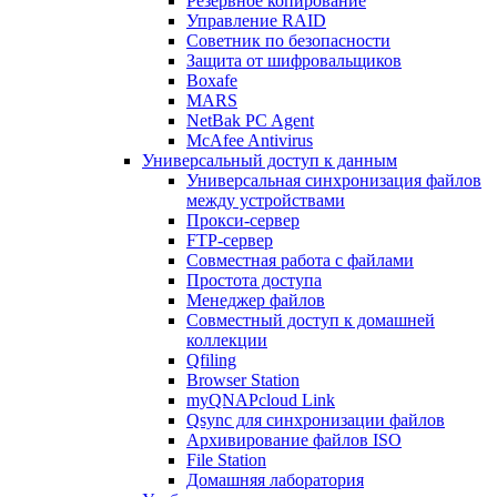
Резервное копирование
Управление RAID
Советник по безопасности
Защита от шифровальщиков
Boxafe
MARS
NetBak PC Agent
McAfee Antivirus
Универсальный доступ к данным
Универсальная синхронизация файлов
между устройствами
Прокси-сервер
FTP-сервер
Совместная работа с файлами
Простота доступа
Менеджер файлов
Совместный доступ к домашней
коллекции
Qfiling
Browser Station
myQNAPcloud Link
Qsync для синхронизации файлов
Архивирование файлов ISO
File Station
Домашняя лаборатория