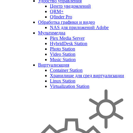
Удобство управления
Центр уведомлений
QRM+
Qfinder Pro
Обработка графики и видео
NAS для приложений Adobe
Мультимедиа
Plex Media Server
HybridDesk Station
Photo Station
Video Station
Music Station
Виртуализация
Container Station
Хранилище для сред виртуализации
Linux Station
Virtualization Station