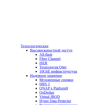
Технологические
Высокоскоростной доступ
All-flash
Fibre Channel
iSER
Технология Qtier
10GbE инфраструктура
Надежное хранение
Мгновенные снимки
HBS 3
QNAP x Platform9
QuDedup
Virtual JBOD
Hyper Data Protector