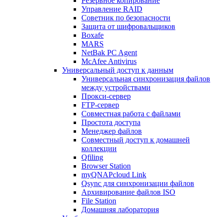
Резервное копирование
Управление RAID
Советник по безопасности
Защита от шифровальщиков
Boxafe
MARS
NetBak PC Agent
McAfee Antivirus
Универсальный доступ к данным
Универсальная синхронизация файлов
между устройствами
Прокси-сервер
FTP-сервер
Совместная работа с файлами
Простота доступа
Менеджер файлов
Совместный доступ к домашней
коллекции
Qfiling
Browser Station
myQNAPcloud Link
Qsync для синхронизации файлов
Архивирование файлов ISO
File Station
Домашняя лаборатория