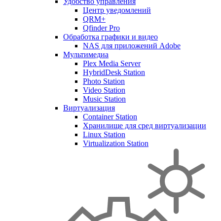
Удобство управления
Центр уведомлений
QRM+
Qfinder Pro
Обработка графики и видео
NAS для приложений Adobe
Мультимедиа
Plex Media Server
HybridDesk Station
Photo Station
Video Station
Music Station
Виртуализация
Container Station
Хранилище для сред виртуализации
Linux Station
Virtualization Station