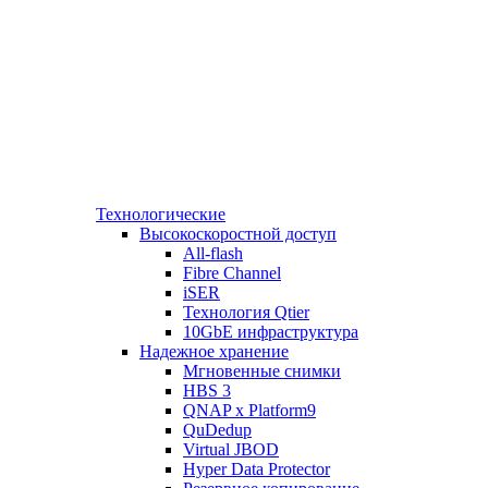
Технологические
Высокоскоростной доступ
All-flash
Fibre Channel
iSER
Технология Qtier
10GbE инфраструктура
Надежное хранение
Мгновенные снимки
HBS 3
QNAP x Platform9
QuDedup
Virtual JBOD
Hyper Data Protector