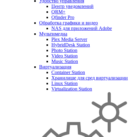
Удобство управления
Центр уведомлений
QRM+
Qfinder Pro
Обработка графики и видео
NAS для приложений Adobe
Мультимедиа
Plex Media Server
HybridDesk Station
Photo Station
Video Station
Music Station
Виртуализация
Container Station
Хранилище для сред виртуализации
Linux Station
Virtualization Station