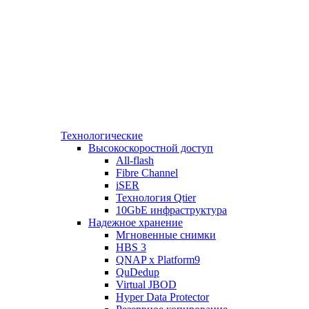
Технологические
Высокоскоростной доступ
All-flash
Fibre Channel
iSER
Технология Qtier
10GbE инфраструктура
Надежное хранение
Мгновенные снимки
HBS 3
QNAP x Platform9
QuDedup
Virtual JBOD
Hyper Data Protector