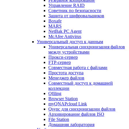
Резервное копирование
Управление RAID
Советник по безопасности
Защита от шифровальщиков
Boxafe
MARS
NetBak PC Agent
McAfee Antivirus
Универсальный доступ к данным
Универсальная синхронизация файлов
между устройствами
Прокси-сервер
FTP-сервер
Совместная работа с файлами
Простота доступа
Менеджер файлов
Совместный доступ к домашней
коллекции
Qfiling
Browser Station
myQNAPcloud Link
Qsync для синхронизации файлов
Архивирование файлов ISO
File Station
Домашняя лаборатория