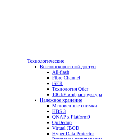
Технологические
Высокоскоростной доступ
All-flash
Fibre Channel
iSER
Технология Qtier
10GbE инфраструктура
Надежное хранение
Мгновенные снимки
HBS 3
QNAP x Platform9
QuDedup
Virtual JBOD
Hyper Data Protector