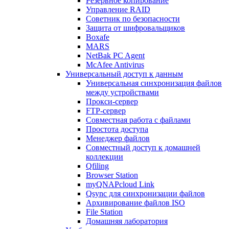
Резервное копирование
Управление RAID
Советник по безопасности
Защита от шифровальщиков
Boxafe
MARS
NetBak PC Agent
McAfee Antivirus
Универсальный доступ к данным
Универсальная синхронизация файлов
между устройствами
Прокси-сервер
FTP-сервер
Совместная работа с файлами
Простота доступа
Менеджер файлов
Совместный доступ к домашней
коллекции
Qfiling
Browser Station
myQNAPcloud Link
Qsync для синхронизации файлов
Архивирование файлов ISO
File Station
Домашняя лаборатория