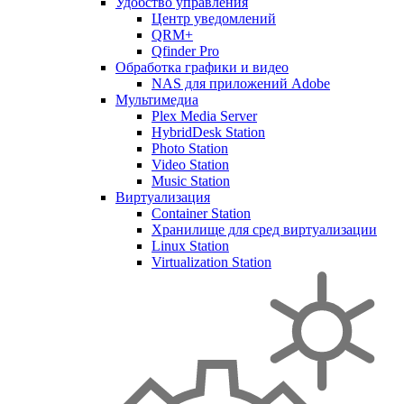
Удобство управления
Центр уведомлений
QRM+
Qfinder Pro
Обработка графики и видео
NAS для приложений Adobe
Мультимедиа
Plex Media Server
HybridDesk Station
Photo Station
Video Station
Music Station
Виртуализация
Container Station
Хранилище для сред виртуализации
Linux Station
Virtualization Station