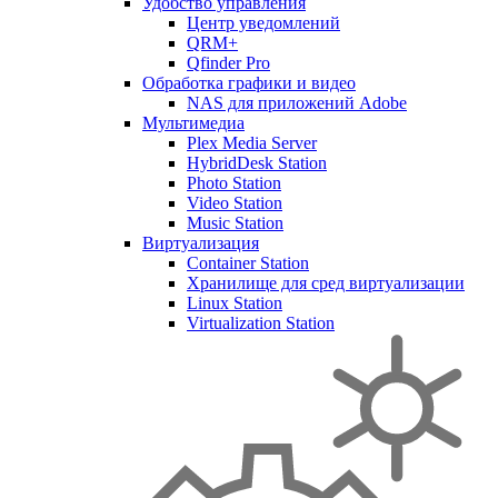
Удобство управления
Центр уведомлений
QRM+
Qfinder Pro
Обработка графики и видео
NAS для приложений Adobe
Мультимедиа
Plex Media Server
HybridDesk Station
Photo Station
Video Station
Music Station
Виртуализация
Container Station
Хранилище для сред виртуализации
Linux Station
Virtualization Station