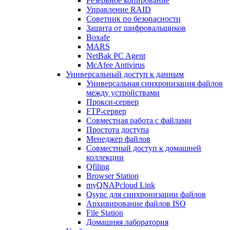
Резервное копирование
Управление RAID
Советник по безопасности
Защита от шифровальщиков
Boxafe
MARS
NetBak PC Agent
McAfee Antivirus
Универсальный доступ к данным
Универсальная синхронизация файлов
между устройствами
Прокси-сервер
FTP-сервер
Совместная работа с файлами
Простота доступа
Менеджер файлов
Совместный доступ к домашней
коллекции
Qfiling
Browser Station
myQNAPcloud Link
Qsync для синхронизации файлов
Архивирование файлов ISO
File Station
Домашняя лаборатория