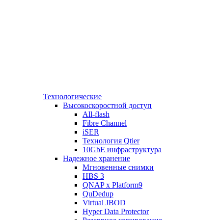
Технологические
Высокоскоростной доступ
All-flash
Fibre Channel
iSER
Технология Qtier
10GbE инфраструктура
Надежное хранение
Мгновенные снимки
HBS 3
QNAP x Platform9
QuDedup
Virtual JBOD
Hyper Data Protector