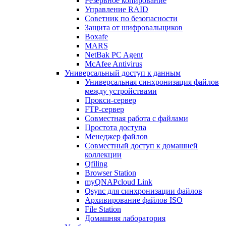
Резервное копирование
Управление RAID
Советник по безопасности
Защита от шифровальщиков
Boxafe
MARS
NetBak PC Agent
McAfee Antivirus
Универсальный доступ к данным
Универсальная синхронизация файлов
между устройствами
Прокси-сервер
FTP-сервер
Совместная работа с файлами
Простота доступа
Менеджер файлов
Совместный доступ к домашней
коллекции
Qfiling
Browser Station
myQNAPcloud Link
Qsync для синхронизации файлов
Архивирование файлов ISO
File Station
Домашняя лаборатория