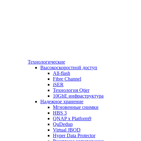
Технологические
Высокоскоростной доступ
All-flash
Fibre Channel
iSER
Технология Qtier
10GbE инфраструктура
Надежное хранение
Мгновенные снимки
HBS 3
QNAP x Platform9
QuDedup
Virtual JBOD
Hyper Data Protector