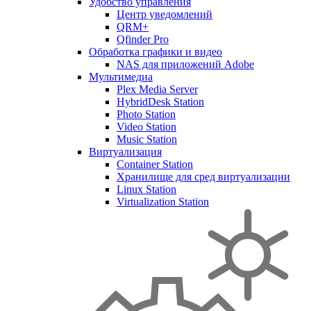
Удобство управления
Центр уведомлений
QRM+
Qfinder Pro
Обработка графики и видео
NAS для приложений Adobe
Мультимедиа
Plex Media Server
HybridDesk Station
Photo Station
Video Station
Music Station
Виртуализация
Container Station
Хранилище для сред виртуализации
Linux Station
Virtualization Station