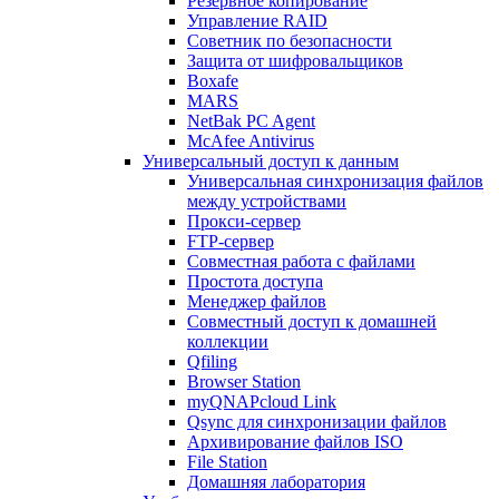
Резервное копирование
Управление RAID
Советник по безопасности
Защита от шифровальщиков
Boxafe
MARS
NetBak PC Agent
McAfee Antivirus
Универсальный доступ к данным
Универсальная синхронизация файлов
между устройствами
Прокси-сервер
FTP-сервер
Совместная работа с файлами
Простота доступа
Менеджер файлов
Совместный доступ к домашней
коллекции
Qfiling
Browser Station
myQNAPcloud Link
Qsync для синхронизации файлов
Архивирование файлов ISO
File Station
Домашняя лаборатория