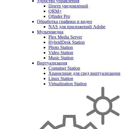
Удобство управления
Центр уведомлений
QRM+
Qfinder Pro
Обработка графики и видео
NAS для приложений Adobe
Мультимедиа
Plex Media Server
HybridDesk Station
Photo Station
Video Station
Music Station
Виртуализация
Container Station
Хранилище для сред виртуализации
Linux Station
Virtualization Station