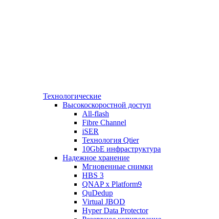
Технологические
Высокоскоростной доступ
All-flash
Fibre Channel
iSER
Технология Qtier
10GbE инфраструктура
Надежное хранение
Мгновенные снимки
HBS 3
QNAP x Platform9
QuDedup
Virtual JBOD
Hyper Data Protector