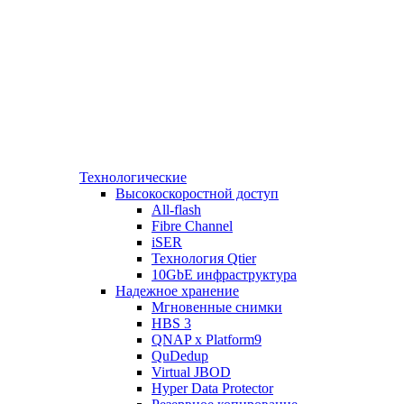
Технологические
Высокоскоростной доступ
All-flash
Fibre Channel
iSER
Технология Qtier
10GbE инфраструктура
Надежное хранение
Мгновенные снимки
HBS 3
QNAP x Platform9
QuDedup
Virtual JBOD
Hyper Data Protector