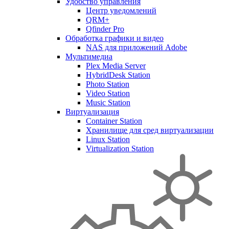
Удобство управления
Центр уведомлений
QRM+
Qfinder Pro
Обработка графики и видео
NAS для приложений Adobe
Мультимедиа
Plex Media Server
HybridDesk Station
Photo Station
Video Station
Music Station
Виртуализация
Container Station
Хранилище для сред виртуализации
Linux Station
Virtualization Station