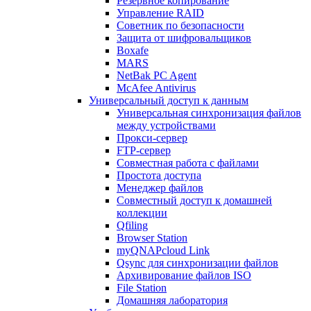
Резервное копирование
Управление RAID
Советник по безопасности
Защита от шифровальщиков
Boxafe
MARS
NetBak PC Agent
McAfee Antivirus
Универсальный доступ к данным
Универсальная синхронизация файлов
между устройствами
Прокси-сервер
FTP-сервер
Совместная работа с файлами
Простота доступа
Менеджер файлов
Совместный доступ к домашней
коллекции
Qfiling
Browser Station
myQNAPcloud Link
Qsync для синхронизации файлов
Архивирование файлов ISO
File Station
Домашняя лаборатория