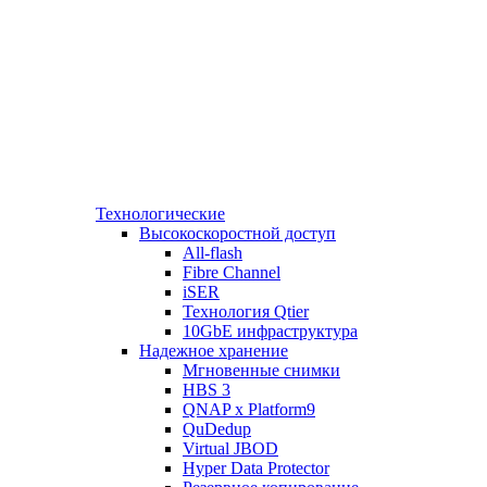
Технологические
Высокоскоростной доступ
All-flash
Fibre Channel
iSER
Технология Qtier
10GbE инфраструктура
Надежное хранение
Мгновенные снимки
HBS 3
QNAP x Platform9
QuDedup
Virtual JBOD
Hyper Data Protector