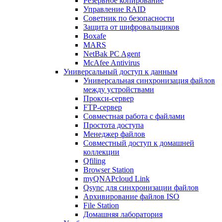
Резервное копирование
Управление RAID
Советник по безопасности
Защита от шифровальщиков
Boxafe
MARS
NetBak PC Agent
McAfee Antivirus
Универсальный доступ к данным
Универсальная синхронизация файлов
между устройствами
Прокси-сервер
FTP-сервер
Совместная работа с файлами
Простота доступа
Менеджер файлов
Совместный доступ к домашней
коллекции
Qfiling
Browser Station
myQNAPcloud Link
Qsync для синхронизации файлов
Архивирование файлов ISO
File Station
Домашняя лаборатория