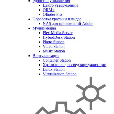
Удобство управления
Центр уведомлений
QRM+
Qfinder Pro
Обработка графики и видео
NAS для приложений Adobe
Мультимедиа
Plex Media Server
HybridDesk Station
Photo Station
Video Station
Music Station
Виртуализация
Container Station
Хранилище для сред виртуализации
Linux Station
Virtualization Station