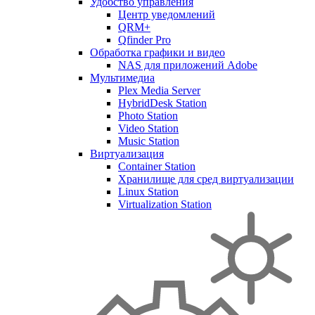
Удобство управления
Центр уведомлений
QRM+
Qfinder Pro
Обработка графики и видео
NAS для приложений Adobe
Мультимедиа
Plex Media Server
HybridDesk Station
Photo Station
Video Station
Music Station
Виртуализация
Container Station
Хранилище для сред виртуализации
Linux Station
Virtualization Station