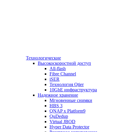
Технологические
Высокоскоростной доступ
All-flash
Fibre Channel
iSER
Технология Qtier
10GbE инфраструктура
Надежное хранение
Мгновенные снимки
HBS 3
QNAP x Platform9
QuDedup
Virtual JBOD
Hyper Data Protector