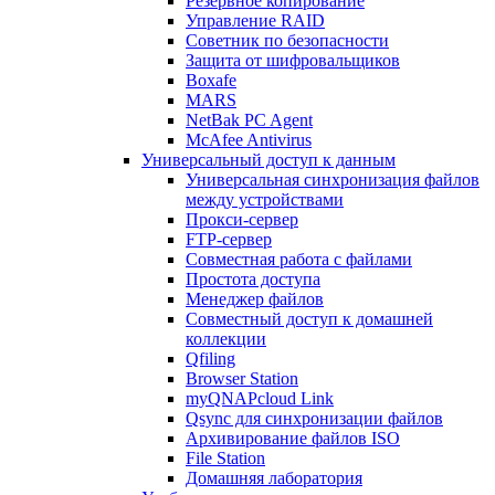
Резервное копирование
Управление RAID
Советник по безопасности
Защита от шифровальщиков
Boxafe
MARS
NetBak PC Agent
McAfee Antivirus
Универсальный доступ к данным
Универсальная синхронизация файлов
между устройствами
Прокси-сервер
FTP-сервер
Совместная работа с файлами
Простота доступа
Менеджер файлов
Совместный доступ к домашней
коллекции
Qfiling
Browser Station
myQNAPcloud Link
Qsync для синхронизации файлов
Архивирование файлов ISO
File Station
Домашняя лаборатория