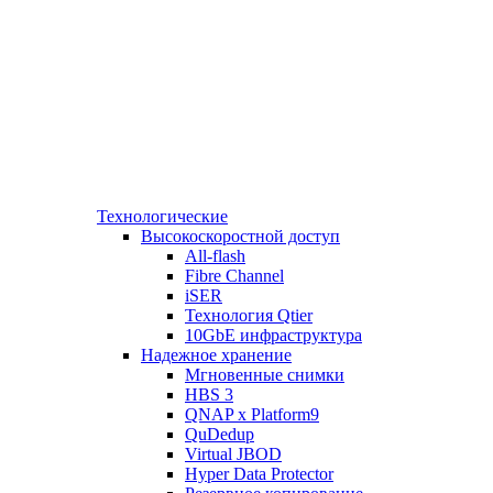
Технологические
Высокоскоростной доступ
All-flash
Fibre Channel
iSER
Технология Qtier
10GbE инфраструктура
Надежное хранение
Мгновенные снимки
HBS 3
QNAP x Platform9
QuDedup
Virtual JBOD
Hyper Data Protector