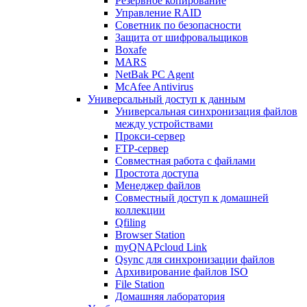
Резервное копирование
Управление RAID
Советник по безопасности
Защита от шифровальщиков
Boxafe
MARS
NetBak PC Agent
McAfee Antivirus
Универсальный доступ к данным
Универсальная синхронизация файлов
между устройствами
Прокси-сервер
FTP-сервер
Совместная работа с файлами
Простота доступа
Менеджер файлов
Совместный доступ к домашней
коллекции
Qfiling
Browser Station
myQNAPcloud Link
Qsync для синхронизации файлов
Архивирование файлов ISO
File Station
Домашняя лаборатория