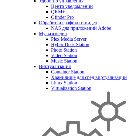
Удобство управления
Центр уведомлений
QRM+
Qfinder Pro
Обработка графики и видео
NAS для приложений Adobe
Мультимедиа
Plex Media Server
HybridDesk Station
Photo Station
Video Station
Music Station
Виртуализация
Container Station
Хранилище для сред виртуализации
Linux Station
Virtualization Station