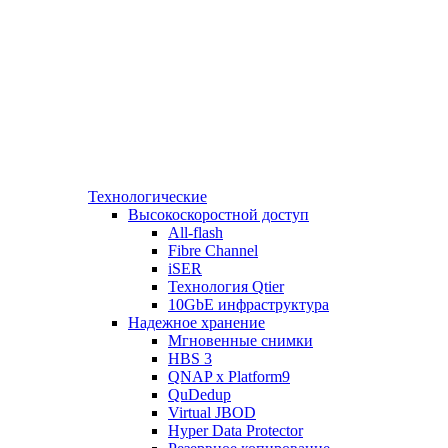
Технологические
Высокоскоростной доступ
All-flash
Fibre Channel
iSER
Технология Qtier
10GbE инфраструктура
Надежное хранение
Мгновенные снимки
HBS 3
QNAP x Platform9
QuDedup
Virtual JBOD
Hyper Data Protector