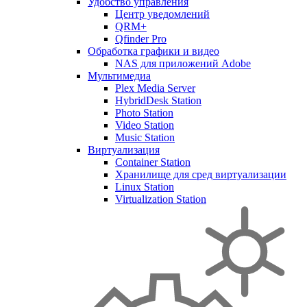
Удобство управления
Центр уведомлений
QRM+
Qfinder Pro
Обработка графики и видео
NAS для приложений Adobe
Мультимедиа
Plex Media Server
HybridDesk Station
Photo Station
Video Station
Music Station
Виртуализация
Container Station
Хранилище для сред виртуализации
Linux Station
Virtualization Station