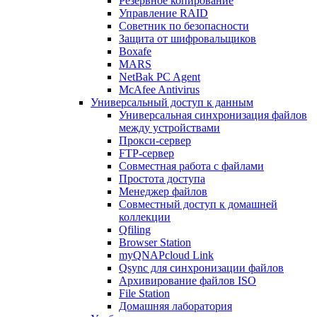
Резервное копирование
Управление RAID
Советник по безопасности
Защита от шифровальщиков
Boxafe
MARS
NetBak PC Agent
McAfee Antivirus
Универсальный доступ к данным
Универсальная синхронизация файлов
между устройствами
Прокси-сервер
FTP-сервер
Совместная работа с файлами
Простота доступа
Менеджер файлов
Совместный доступ к домашней
коллекции
Qfiling
Browser Station
myQNAPcloud Link
Qsync для синхронизации файлов
Архивирование файлов ISO
File Station
Домашняя лаборатория