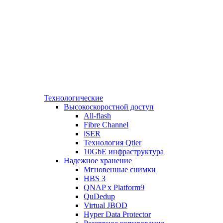
Технологические
Высокоскоростной доступ
All-flash
Fibre Channel
iSER
Технология Qtier
10GbE инфраструктура
Надежное хранение
Мгновенные снимки
HBS 3
QNAP x Platform9
QuDedup
Virtual JBOD
Hyper Data Protector