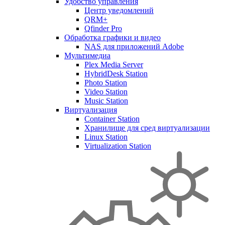
Удобство управления
Центр уведомлений
QRM+
Qfinder Pro
Обработка графики и видео
NAS для приложений Adobe
Мультимедиа
Plex Media Server
HybridDesk Station
Photo Station
Video Station
Music Station
Виртуализация
Container Station
Хранилище для сред виртуализации
Linux Station
Virtualization Station