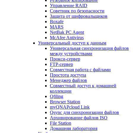
Резервное копирование
Управление RAID
Советник по безопасности
Защита от шифровальщиков
Boxafe
MARS
NetBak PC Agent
McAfee Antivirus
Универсальный доступ к данным
Универсальная синхронизация файлов
между устройствами
Прокси-сервер
FTP-сервер
Совместная работа с файлами
Простота доступа
Менеджер файлов
Совместный доступ к домашней
коллекции
Qfiling
Browser Station
myQNAPcloud Link
Qsync для синхронизации файлов
Архивирование файлов ISO
File Station
Домашняя лаборатория