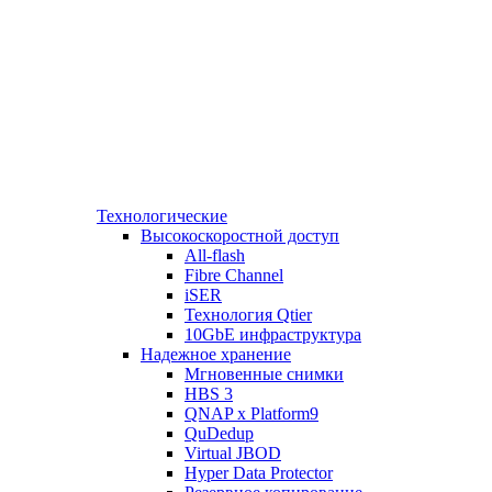
Технологические
Высокоскоростной доступ
All-flash
Fibre Channel
iSER
Технология Qtier
10GbE инфраструктура
Надежное хранение
Мгновенные снимки
HBS 3
QNAP x Platform9
QuDedup
Virtual JBOD
Hyper Data Protector