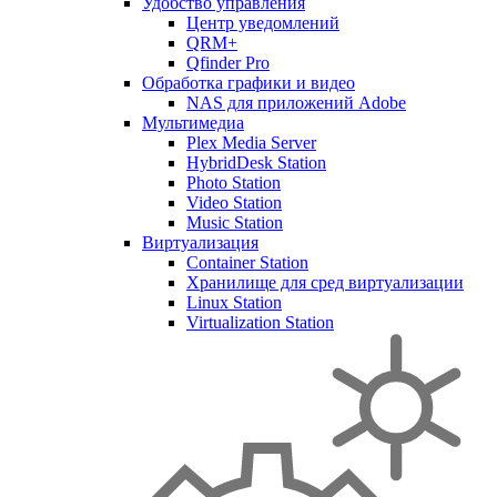
Удобство управления
Центр уведомлений
QRM+
Qfinder Pro
Обработка графики и видео
NAS для приложений Adobe
Мультимедиа
Plex Media Server
HybridDesk Station
Photo Station
Video Station
Music Station
Виртуализация
Container Station
Хранилище для сред виртуализации
Linux Station
Virtualization Station