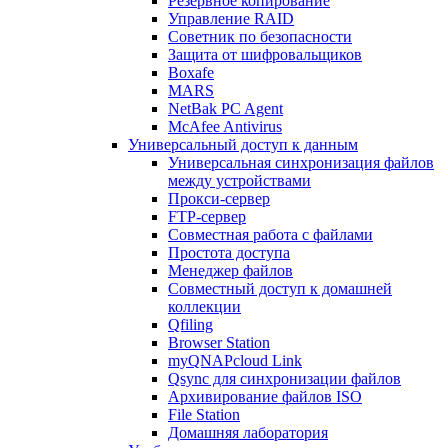
Резервное копирование
Управление RAID
Советник по безопасности
Защита от шифровальщиков
Boxafe
MARS
NetBak PC Agent
McAfee Antivirus
Универсальный доступ к данным
Универсальная синхронизация файлов
между устройствами
Прокси-сервер
FTP-сервер
Совместная работа с файлами
Простота доступа
Менеджер файлов
Совместный доступ к домашней
коллекции
Qfiling
Browser Station
myQNAPcloud Link
Qsync для синхронизации файлов
Архивирование файлов ISO
File Station
Домашняя лаборатория