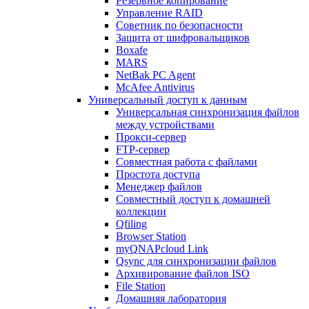
Резервное копирование
Управление RAID
Советник по безопасности
Защита от шифровальщиков
Boxafe
MARS
NetBak PC Agent
McAfee Antivirus
Универсальный доступ к данным
Универсальная синхронизация файлов
между устройствами
Прокси-сервер
FTP-сервер
Совместная работа с файлами
Простота доступа
Менеджер файлов
Совместный доступ к домашней
коллекции
Qfiling
Browser Station
myQNAPcloud Link
Qsync для синхронизации файлов
Архивирование файлов ISO
File Station
Домашняя лаборатория