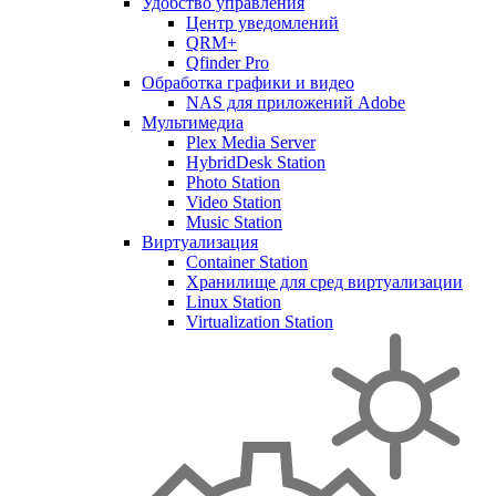
Удобство управления
Центр уведомлений
QRM+
Qfinder Pro
Обработка графики и видео
NAS для приложений Adobe
Мультимедиа
Plex Media Server
HybridDesk Station
Photo Station
Video Station
Music Station
Виртуализация
Container Station
Хранилище для сред виртуализации
Linux Station
Virtualization Station