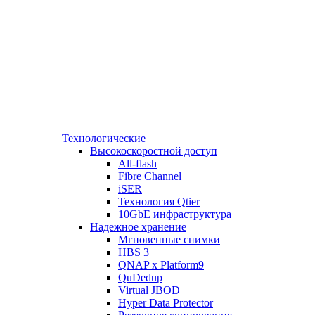
Технологические
Высокоскоростной доступ
All-flash
Fibre Channel
iSER
Технология Qtier
10GbE инфраструктура
Надежное хранение
Мгновенные снимки
HBS 3
QNAP x Platform9
QuDedup
Virtual JBOD
Hyper Data Protector