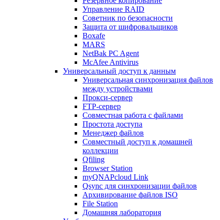
Резервное копирование
Управление RAID
Советник по безопасности
Защита от шифровальщиков
Boxafe
MARS
NetBak PC Agent
McAfee Antivirus
Универсальный доступ к данным
Универсальная синхронизация файлов
между устройствами
Прокси-сервер
FTP-сервер
Совместная работа с файлами
Простота доступа
Менеджер файлов
Совместный доступ к домашней
коллекции
Qfiling
Browser Station
myQNAPcloud Link
Qsync для синхронизации файлов
Архивирование файлов ISO
File Station
Домашняя лаборатория