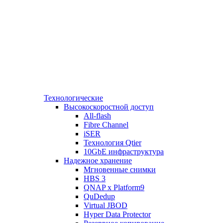
Технологические
Высокоскоростной доступ
All-flash
Fibre Channel
iSER
Технология Qtier
10GbE инфраструктура
Надежное хранение
Мгновенные снимки
HBS 3
QNAP x Platform9
QuDedup
Virtual JBOD
Hyper Data Protector