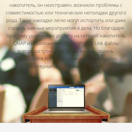
накопитель, он неисправен, возникли проблемы с
совместимостью или технические неполадки другого
рода. Такие накладки легко могут испортить или даже
сорвать важные мероприятия и дела. Но благодаря
простому удаленному доступу на сетевой накопитель
QNAP из приложения myQNAPcloud Link файлы
всегда доступны, где бы вы ни находились.
Используйте NAS как надежную и безопасную
альтернативу USB-накопителям.