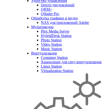
Удобство управления
Центр уведомлений
QRM+
Qfinder Pro
Обработка графики и видео
NAS для приложений Adobe
Мультимедиа
Plex Media Server
HybridDesk Station
Photo Station
Video Station
Music Station
Виртуализация
Container Station
Хранилище для сред виртуализации
Linux Station
Virtualization Station