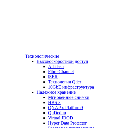
Технологические
Высокоскоростной доступ
All-flash
Fibre Channel
iSER
Технология Qtier
10GbE инфраструктура
Надежное хранение
Мгновенные снимки
HBS 3
QNAP x Platform9
QuDedup
Virtual JBOD
Hyper Data Protector