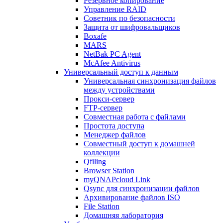
Резервное копирование
Управление RAID
Советник по безопасности
Защита от шифровальщиков
Boxafe
MARS
NetBak PC Agent
McAfee Antivirus
Универсальный доступ к данным
Универсальная синхронизация файлов
между устройствами
Прокси-сервер
FTP-сервер
Совместная работа с файлами
Простота доступа
Менеджер файлов
Совместный доступ к домашней
коллекции
Qfiling
Browser Station
myQNAPcloud Link
Qsync для синхронизации файлов
Архивирование файлов ISO
File Station
Домашняя лаборатория