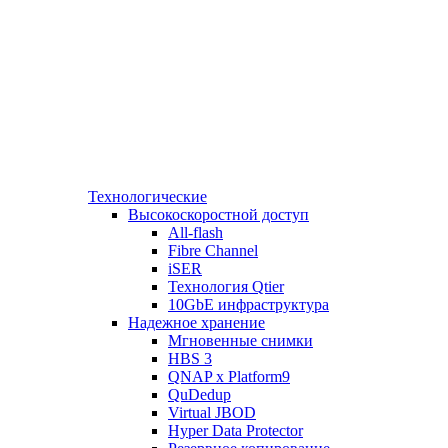
Технологические
Высокоскоростной доступ
All-flash
Fibre Channel
iSER
Технология Qtier
10GbE инфраструктура
Надежное хранение
Мгновенные снимки
HBS 3
QNAP x Platform9
QuDedup
Virtual JBOD
Hyper Data Protector