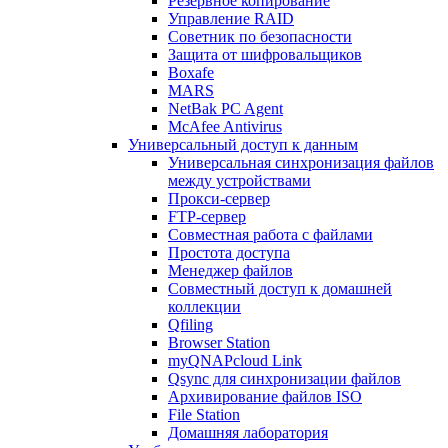
Резервное копирование
Управление RAID
Советник по безопасности
Защита от шифровальщиков
Boxafe
MARS
NetBak PC Agent
McAfee Antivirus
Универсальный доступ к данным
Универсальная синхронизация файлов
между устройствами
Прокси-сервер
FTP-сервер
Совместная работа с файлами
Простота доступа
Менеджер файлов
Совместный доступ к домашней
коллекции
Qfiling
Browser Station
myQNAPcloud Link
Qsync для синхронизации файлов
Архивирование файлов ISO
File Station
Домашняя лаборатория