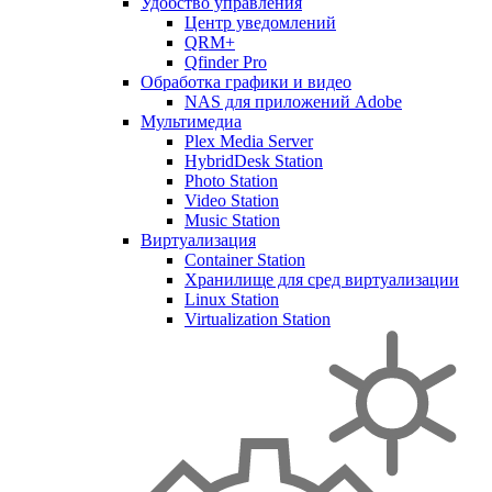
Удобство управления
Центр уведомлений
QRM+
Qfinder Pro
Обработка графики и видео
NAS для приложений Adobe
Мультимедиа
Plex Media Server
HybridDesk Station
Photo Station
Video Station
Music Station
Виртуализация
Container Station
Хранилище для сред виртуализации
Linux Station
Virtualization Station