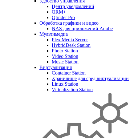
Удобство управления
Центр уведомлений
QRM+
Qfinder Pro
Обработка графики и видео
NAS для приложений Adobe
Мультимедиа
Plex Media Server
HybridDesk Station
Photo Station
Video Station
Music Station
Виртуализация
Container Station
Хранилище для сред виртуализации
Linux Station
Virtualization Station