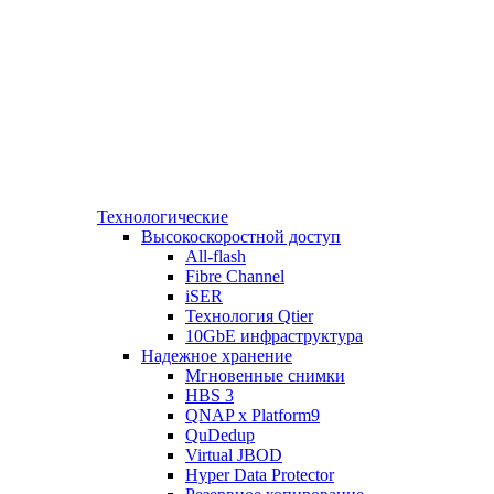
Технологические
Высокоскоростной доступ
All-flash
Fibre Channel
iSER
Технология Qtier
10GbE инфраструктура
Надежное хранение
Мгновенные снимки
HBS 3
QNAP x Platform9
QuDedup
Virtual JBOD
Hyper Data Protector