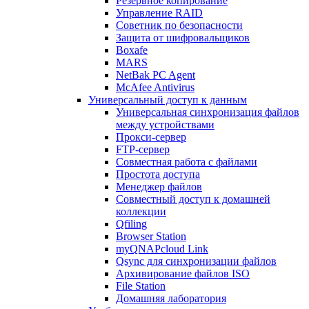
Резервное копирование
Управление RAID
Советник по безопасности
Защита от шифровальщиков
Boxafe
MARS
NetBak PC Agent
McAfee Antivirus
Универсальный доступ к данным
Универсальная синхронизация файлов
между устройствами
Прокси-сервер
FTP-сервер
Совместная работа с файлами
Простота доступа
Менеджер файлов
Совместный доступ к домашней
коллекции
Qfiling
Browser Station
myQNAPcloud Link
Qsync для синхронизации файлов
Архивирование файлов ISO
File Station
Домашняя лаборатория