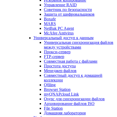
Резервное копирование
Управление RAID
Советник по безопасности
Защита от шифровальщиков
Boxafe
MARS
NetBak PC Agent
McAfee Antivirus
Универсальный доступ к данным
Универсальная синхронизация файлов
между устройствами
Прокси-сервер
FTP-сервер
Совместная работа с файлами
Простота доступа
Менеджер файлов
Совместный доступ к домашней
коллекции
Qfiling
Browser Station
myQNAPcloud Link
Qsync для синхронизации файлов
Архивирование файлов ISO
File Station
Домашняя лаборатория