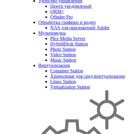
Удобство управления
Центр уведомлений
QRM+
Qfinder Pro
Обработка графики и видео
NAS для приложений Adobe
Мультимедиа
Plex Media Server
HybridDesk Station
Photo Station
Video Station
Music Station
Виртуализация
Container Station
Хранилище для сред виртуализации
Linux Station
Virtualization Station