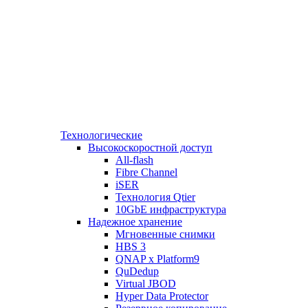
Технологические
Высокоскоростной доступ
All-flash
Fibre Channel
iSER
Технология Qtier
10GbE инфраструктура
Надежное хранение
Мгновенные снимки
HBS 3
QNAP x Platform9
QuDedup
Virtual JBOD
Hyper Data Protector