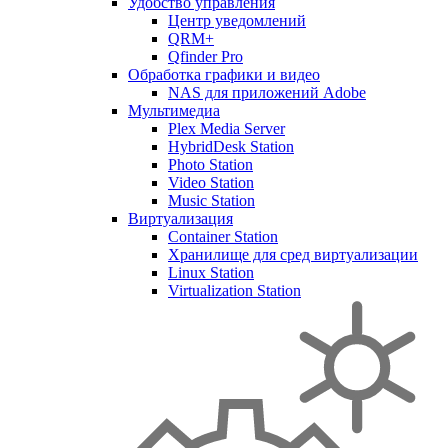
Удобство управления
Центр уведомлений
QRM+
Qfinder Pro
Обработка графики и видео
NAS для приложений Adobe
Мультимедиа
Plex Media Server
HybridDesk Station
Photo Station
Video Station
Music Station
Виртуализация
Container Station
Хранилище для сред виртуализации
Linux Station
Virtualization Station