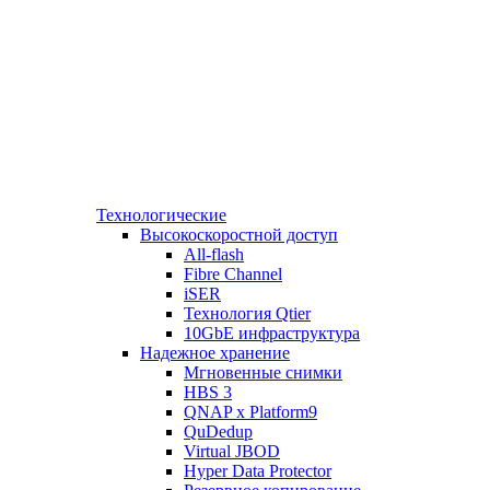
Технологические
Высокоскоростной доступ
All-flash
Fibre Channel
iSER
Технология Qtier
10GbE инфраструктура
Надежное хранение
Мгновенные снимки
HBS 3
QNAP x Platform9
QuDedup
Virtual JBOD
Hyper Data Protector