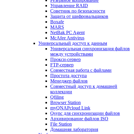
Резервное копирование
Управление RAID
Советник по безопасности
Защита от шифровальщиков
Boxafe
MARS
NetBak PC Agent
McAfee Antivirus
Универсальный доступ к данным
Универсальная синхронизация файлов
между устройствами
Прокси-сервер
FTP-сервер
Совместная работа с файлами
Простота доступа
Менеджер файлов
Совместный доступ к домашней
коллекции
Qfiling
Browser Station
myQNAPcloud Link
Qsync для синхронизации файлов
Архивирование файлов ISO
File Station
Домашняя лаборатория