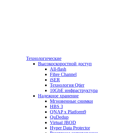
Технологические
Высокоскоростной доступ
All-flash
Fibre Channel
iSER
Технология Qtier
10GbE инфраструктура
Надежное хранение
Мгновенные снимки
HBS 3
QNAP x Platform9
QuDedup
Virtual JBOD
Hyper Data Protector