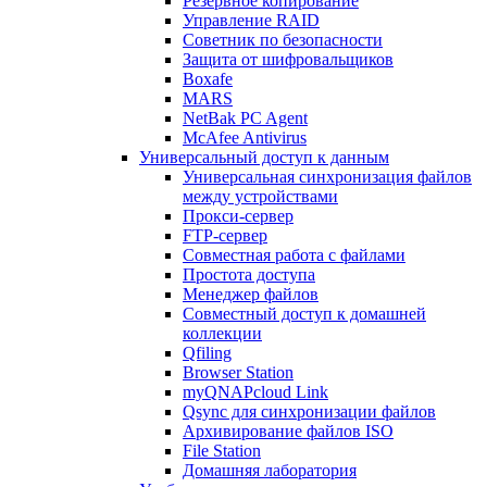
Резервное копирование
Управление RAID
Советник по безопасности
Защита от шифровальщиков
Boxafe
MARS
NetBak PC Agent
McAfee Antivirus
Универсальный доступ к данным
Универсальная синхронизация файлов
между устройствами
Прокси-сервер
FTP-сервер
Совместная работа с файлами
Простота доступа
Менеджер файлов
Совместный доступ к домашней
коллекции
Qfiling
Browser Station
myQNAPcloud Link
Qsync для синхронизации файлов
Архивирование файлов ISO
File Station
Домашняя лаборатория