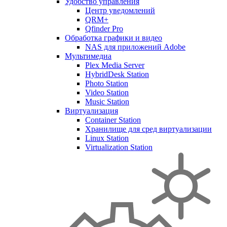
Удобство управления
Центр уведомлений
QRM+
Qfinder Pro
Обработка графики и видео
NAS для приложений Adobe
Мультимедиа
Plex Media Server
HybridDesk Station
Photo Station
Video Station
Music Station
Виртуализация
Container Station
Хранилище для сред виртуализации
Linux Station
Virtualization Station