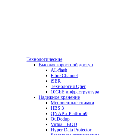
Технологические
Высокоскоростной доступ
All-flash
Fibre Channel
iSER
Технология Qtier
10GbE инфраструктура
Надежное хранение
Мгновенные снимки
HBS 3
QNAP x Platform9
QuDedup
Virtual JBOD
Hyper Data Protector