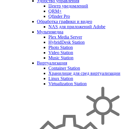
Удобство управления
Центр уведомлений
QRM+
Qfinder Pro
Обработка графики и видео
NAS для приложений Adobe
Мультимедиа
Plex Media Server
HybridDesk Station
Photo Station
Video Station
Music Station
Виртуализация
Container Station
Хранилище для сред виртуализации
Linux Station
Virtualization Station