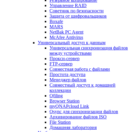
Резервное копирование
Управление RAID
Советник по безопасности
Защита от шифровальщиков
Boxafe
MARS
NetBak PC Agent
McAfee Antivirus
Универсальный доступ к данным
Универсальная синхронизация файлов
между устройствами
Прокси-сервер
FTP-сервер
Совместная работа с файлами
Простота доступа
Менеджер файлов
Совместный доступ к домашней
коллекции
Qfiling
Browser Station
myQNAPcloud Link
Qsync для синхронизации файлов
Архивирование файлов ISO
File Station
Домашняя лаборатория